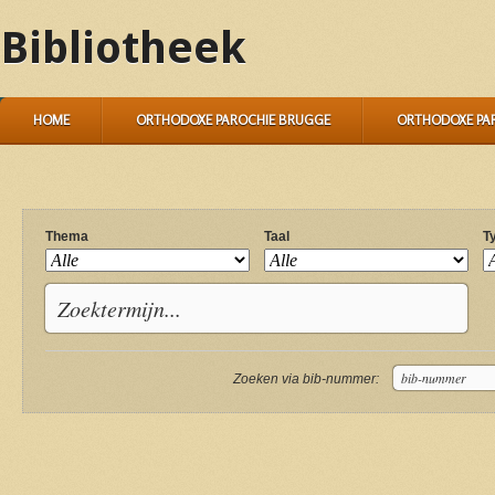
Bibliotheek
HOME
ORTHODOXE PAROCHIE BRUGGE
ORTHODOXE PA
Thema
Taal
T
Zoeken via bib-nummer: