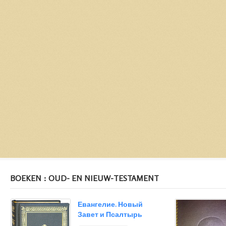
BOEKEN : OUD- EN NIEUW-TESTAMENT
Евангелие. Новый
Завет и Псалтырь