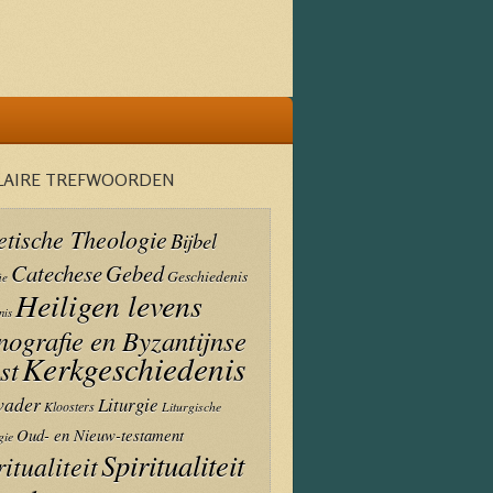
LAIRE TREFWOORDEN
etische Theologie
Bijbel
Catechese
Gebed
Geschiedenis
ie
Heiligen levens
nis
nografie en Byzantijnse
Kerkgeschiedenis
st
vader
Liturgie
Kloosters
Liturgische
Oud- en Nieuw-testament
gie
Spiritualiteit
ritualiteit