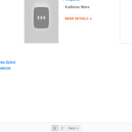
:
Kallistos Ware
MEER DETAILS
ia dzieci
wiecie
1
2
Next »