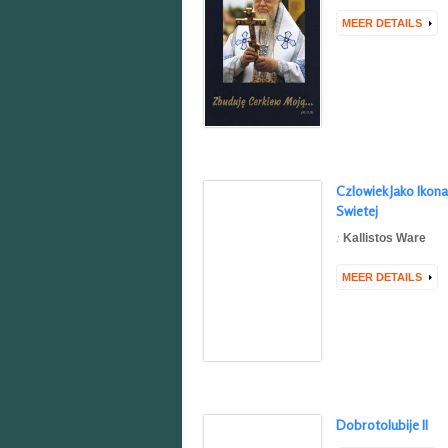
MEER DETAILS
Czlowiek Jako Ikona
Swietej
:
Kallistos Ware
MEER DETAILS
Dobrotolubije II