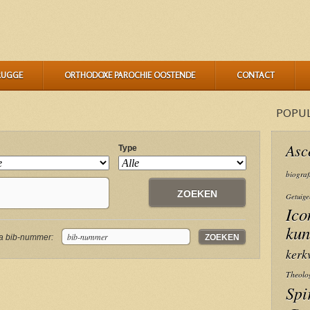
RUGGE
ORTHODOXE PAROCHIE OOSTENDE
CONTACT
POPU
Asc
Type
biograf
Getuige
Ico
kun
a bib-nummer:
kerk
Theolo
Spi