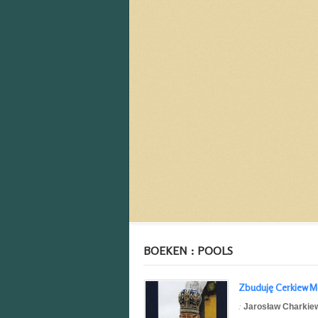
BOEKEN : POOLS
Zbuduję Cerkiew M
:
Jarosław Charkie