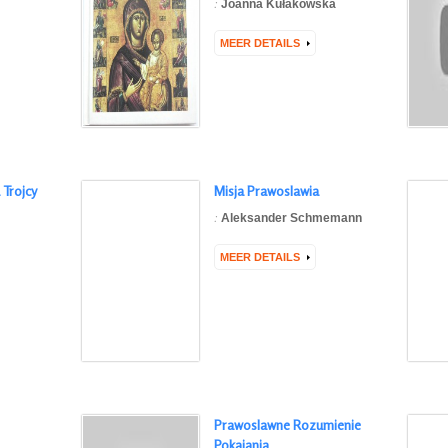
:
Joanna Kułakowska
MEER DETAILS
 Trojcy
Misja Prawoslawia
:
Aleksander Schmemann
MEER DETAILS
Prawoslawne Rozumienie
Pokajania