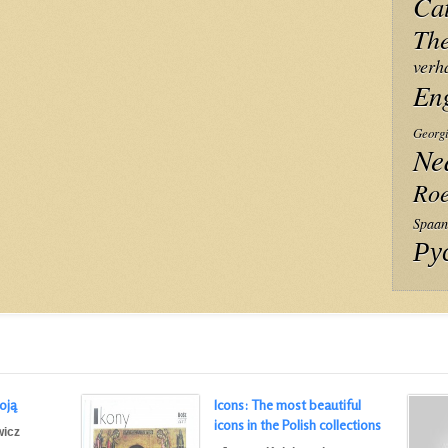
Ca
The
verh
En
Georg
Ne
Ro
Spaan
Ру
oją
Icons: The most beautiful
icons in the Polish collections
wicz