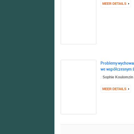
MEER DETAILS
Problemy wychowan
we współczesnym ś
:
Sophie Koulomzin
MEER DETAILS