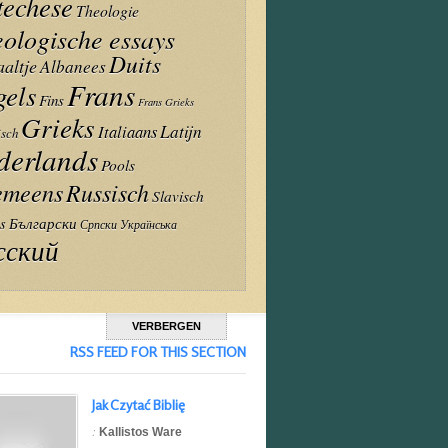
techese
Theologie
ologische essays
Duits
aaltje
Albanees
Frans
gels
Fins
Frans Grieks
Grieks
Italiaans
Latijn
isch
derlands
Pools
emeens
Russisch
Slavisch
Български
s
Украïнська
Српски
сский
VERBERGEN
RSS FEED FOR THIS SECTION
Jak Czytać Biblię
:
Kallistos Ware