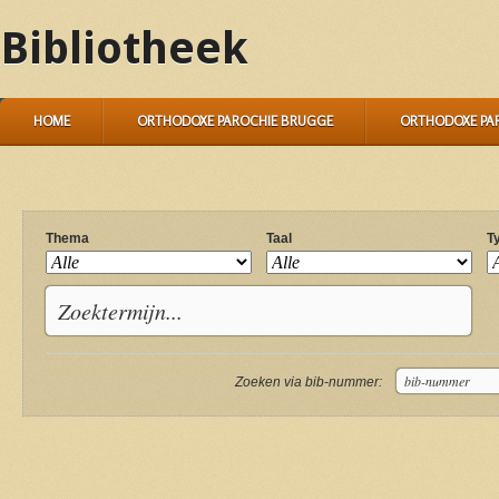
Bibliotheek
HOME
ORTHODOXE PAROCHIE BRUGGE
ORTHODOXE PA
Thema
Taal
T
Zoeken via bib-nummer: