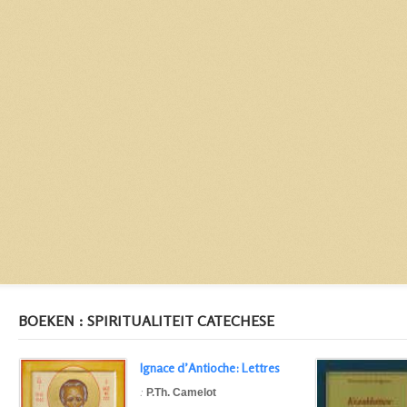
BOEKEN : SPIRITUALITEIT CATECHESE
Ignace d’Antioche: Lettres
:
P.Th. Camelot