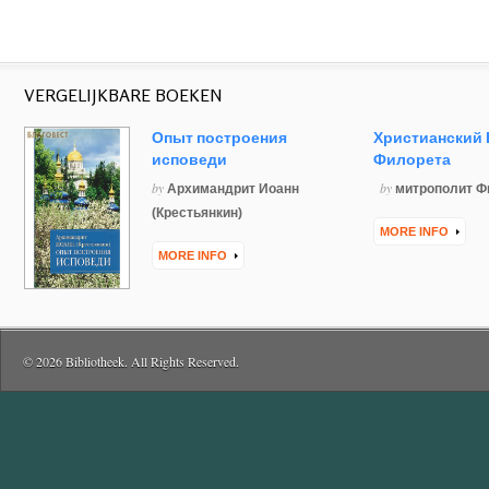
VERGELIJKBARE BOEKEN
Опыт построения
Христианский 
исповеди
Филорета
by
by
Архимандрит Иоанн
митрополит Ф
(Крестьянкин)
MORE INFO
MORE INFO
© 2026 Bibliotheek. All Rights Reserved.