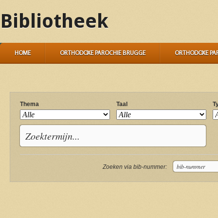
Bibliotheek
HOME
ORTHODOXE PAROCHIE BRUGGE
ORTHODOXE PA
Thema
Taal
T
Zoeken via bib-nummer: