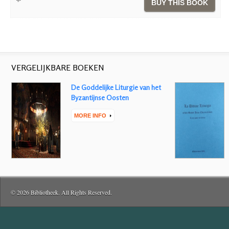
BUY THIS BOOK
VERGELIJKBARE BOEKEN
De Goddelijke Liturgie van het
Byzantijnse Oosten
MORE INFO
© 2026 Bibliotheek. All Rights Reserved.