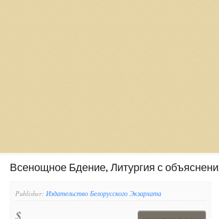
Всенощное Бдение, Литургия с объяснен
Publisher:
Издательство Белорусского Экзархата
$